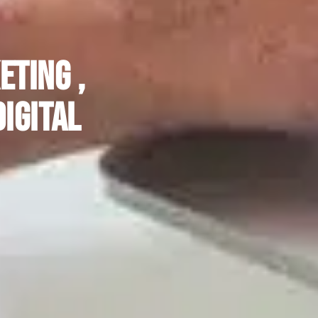
eting ,
igital