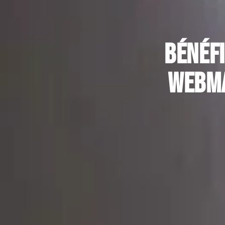
Bénéfi
webma