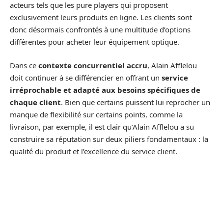
acteurs tels que les pure players qui proposent
exclusivement leurs produits en ligne. Les clients sont
donc désormais confrontés à une multitude d’options
différentes pour acheter leur équipement optique.
Dans ce
contexte concurrentiel accru
, Alain Afflelou
doit continuer à se différencier en offrant un
service
irréprochable et adapté aux besoins spécifiques de
chaque client
. Bien que certains puissent lui reprocher un
manque de flexibilité sur certains points, comme la
livraison, par exemple, il est clair qu’Alain Afflelou a su
construire sa réputation sur deux piliers fondamentaux : la
qualité du produit et l’excellence du service client.
Si vous êtes à la recherche d’un opticien fiable avec une
solide expertise technique et commerciale, ainsi qu’un
souci constant du bien-être des clients, Alain Afflelou
semble être un choix judicieux. Toutefois, si votre priorité