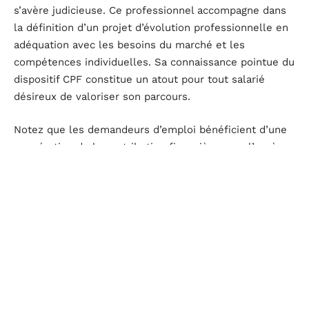
s’avère judicieuse. Ce professionnel accompagne dans
la définition d’un projet d’évolution professionnelle en
adéquation avec les besoins du marché et les
compétences individuelles. Sa connaissance pointue du
dispositif CPF constitue un atout pour tout salarié
désireux de valoriser son parcours.
Notez que les demandeurs d’emploi bénéficient d’une
exonération de la contribution financière pour l’accès
aux formations via le CPF. Pour les salariés, le dispositif
deviendra partiellement payant à partir du deuxième
trimestre 2023. Cette évolution contraste avec la
gratuité antérieure, incitant ainsi à une démarche
proactive pour anticiper les besoins de formation et à
une gestion prudente du budget disponible.