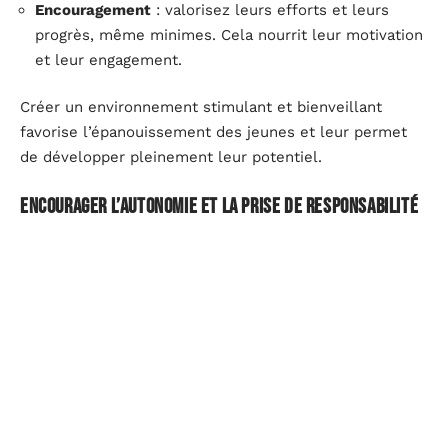
Encouragement
: valorisez leurs efforts et leurs
progrès, même minimes. Cela nourrit leur motivation
et leur engagement.
Créer un environnement stimulant et bienveillant
favorise l’épanouissement des jeunes et leur permet
de développer pleinement leur potentiel.
Encourager l’autonomie et la prise de responsabilité
Favoriser l’autonomie chez les jeunes implique de leur
donner la possibilité de prendre des décisions et
d’assumer leurs choix. La mise en place d’un
plan
structuré
est essentielle. Ce plan doit inclure des
objectifs clairs et atteignables
. Utiliser la méthode
SMART (spécifiques, mesurables, atteignables,
pertinents, temporellement définis) permet de
structurer ces objectifs de manière efficace.