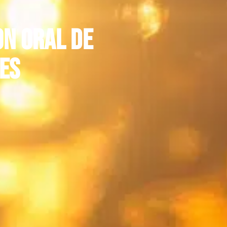
n oral de
ces