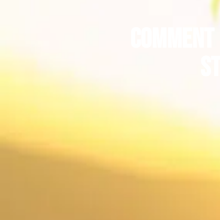
Comment 
st