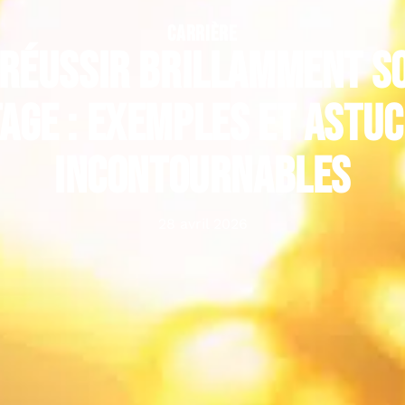
CARRIÈRE
réussir brillamment so
age : exemples et astu
incontournables
28 avril 2026