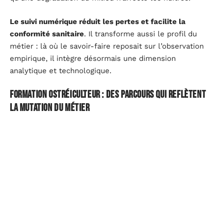
Le suivi numérique réduit les pertes et facilite la
conformité sanitaire
. Il transforme aussi le profil du
métier : là où le savoir-faire reposait sur l’observation
empirique, il intègre désormais une dimension
analytique et technologique.
Formation ostréiculteur : des parcours qui reflètent
la mutation du métier
Devenir ostréiculteur suppose de maîtriser
simultanément la biologie marine, les techniques de
culture, la gestion sanitaire et la commercialisation.
Les cursus du Lycée de la Mer couvrent ces domaines
et forment des professionnels capables de piloter un
parc dans un environnement instable.
Loïc Pasquet, à la tête de la Maison Pasquet, a suivi ce