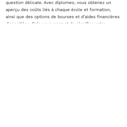
question délicate. Avec diplomeo, vous obtenez un
aperçu des coûts liés à chaque école et formation,
ainsi que des options de bourses et d’aides financières
disponibles. Cela vous permet de planifier votre
budget, de rechercher des sources de financement
potentielles et d’assurer que vos rêves académiques
ne soient pas entravés par des considérations
financières.
Prenez connaissance des perspectives de carrière
Il est essentiel de penser à l’après-diplôme. C’est
pourquoi diplomeo vous offre des informations sur les
perspectives de carrière liées à chaque formation. Vous
pourrez ainsi évaluer les opportunités
professionnelles, les secteurs d’emploi et déterminer
si la formation choisie correspond à vos objectifs
professionnels à long terme. Cela vous permettra de