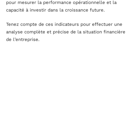
pour mesurer la performance opérationnelle et la
capacité à investir dans la croissance future.
Tenez compte de ces indicateurs pour effectuer une
analyse complète et précise de la situation financière
de l’entreprise.
Les méthodes d’analyse de la structure financière
Analyser la
structure financière
d’une entreprise
repose sur diverses méthodes stratégiques. Ces
approches permettent d’adapter les décisions en
fonction des objectifs et des contraintes spécifiques de
l’organisation.
Approche conservatrice
L’
approche conservatrice
privilégie le financement par
des fonds empruntés à long terme. Ce choix réduit les