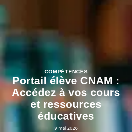
COMPÉTENCES
Portail élève CNAM :
Accédez à vos cours
et ressources
éducatives
9 mai 2026