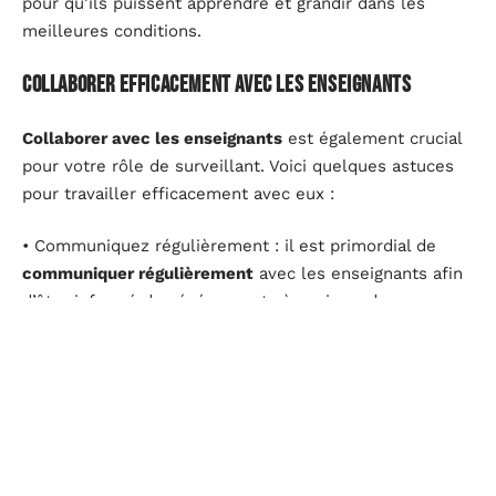
pour qu’ils puissent apprendre et grandir dans les
meilleures conditions.
Collaborer efficacement avec les enseignants
Collaborer avec les enseignants
est également crucial
pour votre rôle de surveillant. Voici quelques astuces
pour travailler efficacement avec eux :
• Communiquez régulièrement : il est primordial de
communiquer régulièrement
avec les enseignants afin
d’être informé des événements à venir ou des
situations particulières qui peuvent survenir dans la
classe.
• Respectez leur autorité : en tant que surveillant, vous
devez
respecter l’autorité des enseignants
et suivre
leurs directives. Si un enseignant demande quelque
chose, assurez-vous de le faire rapidement et